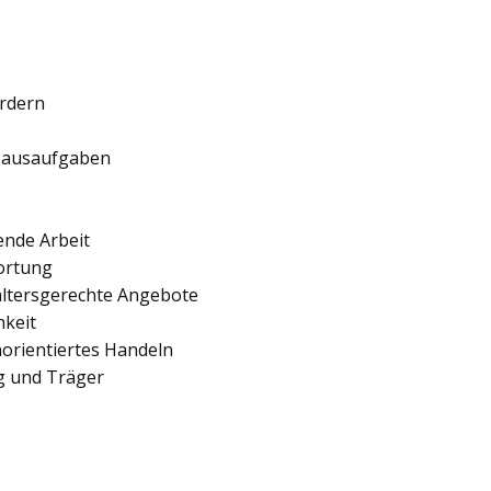
ördern
 Hausaufgaben
ende Arbeit
ortung
 altersgerechte Angebote
hkeit
orientiertes Handeln
ng und Träger