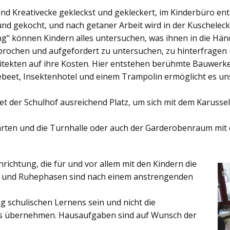
und Kreativecke gekleckst und gekleckert, im Kinderbüro e
und gekocht, und nach getaner Arbeit wird in der Kuschelec
ng"
können Kindern alles untersuchen, was ihnen in die Händ
rochen und aufgefordert zu untersuchen, zu hinterfragen
ekten auf ihre Kosten. Hier entstehen berühmte Bauwerke o
eet, Insektenhotel und einem Trampolin ermöglicht es u
et der
Schulhof
ausreichend Platz, um sich mit dem Karussel
rten
und die
Turnhalle
oder auch der
Garderobenraum
mit 
inrichtung, die für und vor allem mit den Kindern die
ich und Ruhephasen sind nach einem anstrengenden
 schulischen Lernens sein und nicht die
es übernehmen. Hausaufgaben sind auf Wunsch der