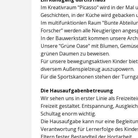
Im
Kreativraum "Picasso"
wird in der Mal 
Geschichten, in der Küche wird gebacken 
Im multifunktionlen Raum
"Bunte Abteilu
Forscher"
werden alle Neugierigen angesp
In der
Bauwerkstatt
kommen unsere Archit
Unsere
"Grüne Oase"
mit Blumen, Gemüseb
grünen Daumen zu beweisen.
Für unsere bewegungsaktiven Kinder biet
diversem Außenspielzeug auszupowern.
Für die Sportskanonen stehen der
Turnga
Die Hausaufgabenbetreuung
Wir sehen uns in erster Linie als Freizeite
Freizeit gestaltet. Entspannung, Ausgle
Schultag enorm wichtig.
Die Hausaufgabe kann nur eine Begleitung
Verantwortung für Lernerfolge des Kind
Eltern fester Bestandteil der Hortarbeit.