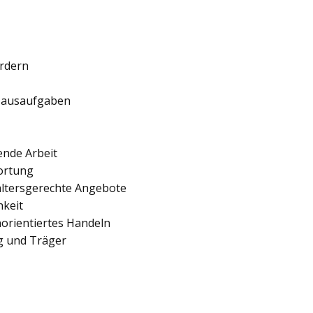
ördern
 Hausaufgaben
ende Arbeit
ortung
 altersgerechte Angebote
hkeit
orientiertes Handeln
ng und Träger