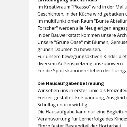
Im
Kreativraum "Picasso"
wird in der Mal 
Geschichten, in der Küche wird gebacken 
Im multifunktionlen Raum
"Bunte Abteilu
Forscher"
werden alle Neugierigen angesp
In der
Bauwerkstatt
kommen unsere Archit
Unsere
"Grüne Oase"
mit Blumen, Gemüseb
grünen Daumen zu beweisen.
Für unsere bewegungsaktiven Kinder biet
diversem Außenspielzeug auszupowern.
Für die Sportskanonen stehen der
Turnga
Die Hausaufgabenbetreuung
Wir sehen uns in erster Linie als Freizeite
Freizeit gestaltet. Entspannung, Ausgle
Schultag enorm wichtig.
Die Hausaufgabe kann nur eine Begleitung
Verantwortung für Lernerfolge des Kind
Eltern fester Bestandteil der Hortarbeit.