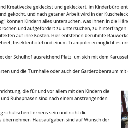
und Kreativecke gekleckst und gekleckert, im Kinderbüro e
und gekocht, und nach getaner Arbeit wird in der Kuschelec
ng"
können Kindern alles untersuchen, was ihnen in die Händ
rochen und aufgefordert zu untersuchen, zu hinterfragen
ekten auf ihre Kosten. Hier entstehen berühmte Bauwerke o
eet, Insektenhotel und einem Trampolin ermöglicht es u
et der
Schulhof
ausreichend Platz, um sich mit dem Karussel
rten
und die
Turnhalle
oder auch der
Garderobenraum
mit 
inrichtung, die für und vor allem mit den Kindern die
ich und Ruhephasen sind nach einem anstrengenden
 schulischen Lernens sein und nicht die
es übernehmen. Hausaufgaben sind auf Wunsch der