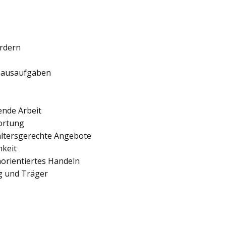
ördern
 Hausaufgaben
ende Arbeit
ortung
 altersgerechte Angebote
hkeit
orientiertes Handeln
ng und Träger