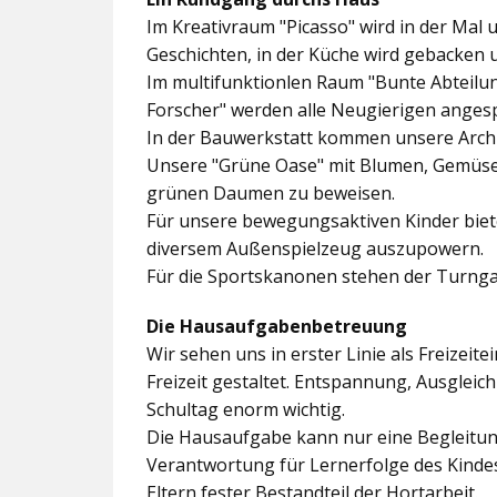
Im
Kreativraum "Picasso"
wird in der Mal 
Geschichten, in der Küche wird gebacken 
Im multifunktionlen Raum
"Bunte Abteilu
Forscher"
werden alle Neugierigen angesp
In der
Bauwerkstatt
kommen unsere Archit
Unsere
"Grüne Oase"
mit Blumen, Gemüseb
grünen Daumen zu beweisen.
Für unsere bewegungsaktiven Kinder biet
diversem Außenspielzeug auszupowern.
Für die Sportskanonen stehen der
Turnga
Die Hausaufgabenbetreuung
Wir sehen uns in erster Linie als Freizeite
Freizeit gestaltet. Entspannung, Ausgle
Schultag enorm wichtig.
Die Hausaufgabe kann nur eine Begleitung
Verantwortung für Lernerfolge des Kind
Eltern fester Bestandteil der Hortarbeit.