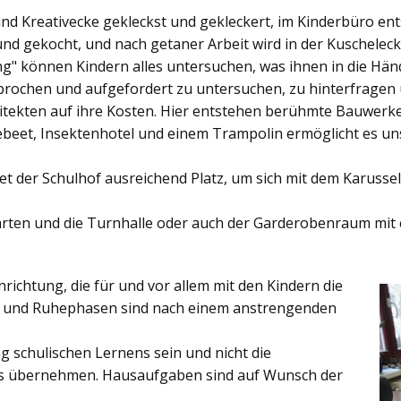
und Kreativecke gekleckst und gekleckert, im Kinderbüro e
und gekocht, und nach getaner Arbeit wird in der Kuschelec
ng"
können Kindern alles untersuchen, was ihnen in die Händ
rochen und aufgefordert zu untersuchen, zu hinterfragen
ekten auf ihre Kosten. Hier entstehen berühmte Bauwerke o
eet, Insektenhotel und einem Trampolin ermöglicht es u
et der
Schulhof
ausreichend Platz, um sich mit dem Karussel
rten
und die
Turnhalle
oder auch der
Garderobenraum
mit 
inrichtung, die für und vor allem mit den Kindern die
ich und Ruhephasen sind nach einem anstrengenden
 schulischen Lernens sein und nicht die
es übernehmen. Hausaufgaben sind auf Wunsch der