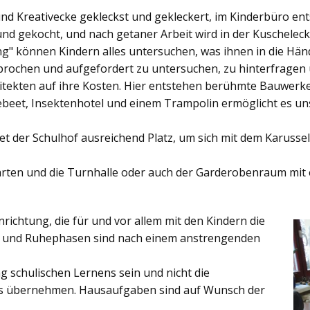
und Kreativecke gekleckst und gekleckert, im Kinderbüro e
und gekocht, und nach getaner Arbeit wird in der Kuschelec
ng"
können Kindern alles untersuchen, was ihnen in die Händ
rochen und aufgefordert zu untersuchen, zu hinterfragen
ekten auf ihre Kosten. Hier entstehen berühmte Bauwerke o
eet, Insektenhotel und einem Trampolin ermöglicht es u
et der
Schulhof
ausreichend Platz, um sich mit dem Karussel
rten
und die
Turnhalle
oder auch der
Garderobenraum
mit 
inrichtung, die für und vor allem mit den Kindern die
ich und Ruhephasen sind nach einem anstrengenden
 schulischen Lernens sein und nicht die
es übernehmen. Hausaufgaben sind auf Wunsch der