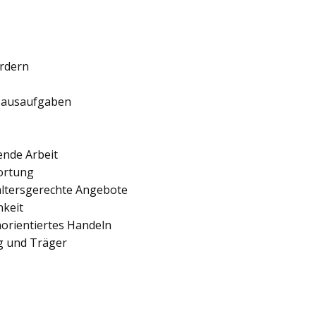
ördern
 Hausaufgaben
ende Arbeit
ortung
 altersgerechte Angebote
hkeit
orientiertes Handeln
ng und Träger