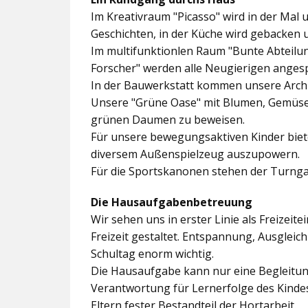
Im
Kreativraum "Picasso"
wird in der Mal 
Geschichten, in der Küche wird gebacken 
Im multifunktionlen Raum
"Bunte Abteilu
Forscher"
werden alle Neugierigen angesp
In der
Bauwerkstatt
kommen unsere Archit
Unsere
"Grüne Oase"
mit Blumen, Gemüseb
grünen Daumen zu beweisen.
Für unsere bewegungsaktiven Kinder biet
diversem Außenspielzeug auszupowern.
Für die Sportskanonen stehen der
Turnga
Die Hausaufgabenbetreuung
Wir sehen uns in erster Linie als Freizeite
Freizeit gestaltet. Entspannung, Ausgle
Schultag enorm wichtig.
Die Hausaufgabe kann nur eine Begleitung
Verantwortung für Lernerfolge des Kind
Eltern fester Bestandteil der Hortarbeit.