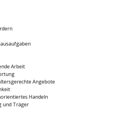
ördern
 Hausaufgaben
ende Arbeit
ortung
 altersgerechte Angebote
hkeit
orientiertes Handeln
ng und Träger