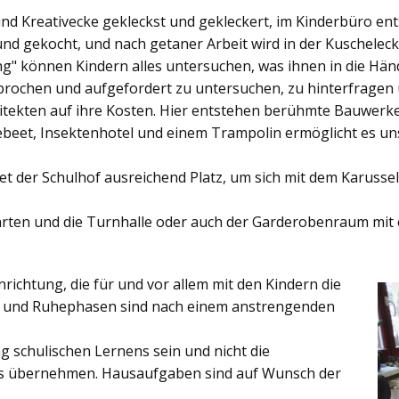
und Kreativecke gekleckst und gekleckert, im Kinderbüro e
und gekocht, und nach getaner Arbeit wird in der Kuschelec
ng"
können Kindern alles untersuchen, was ihnen in die Händ
rochen und aufgefordert zu untersuchen, zu hinterfragen
ekten auf ihre Kosten. Hier entstehen berühmte Bauwerke o
eet, Insektenhotel und einem Trampolin ermöglicht es u
et der
Schulhof
ausreichend Platz, um sich mit dem Karussel
rten
und die
Turnhalle
oder auch der
Garderobenraum
mit 
inrichtung, die für und vor allem mit den Kindern die
ich und Ruhephasen sind nach einem anstrengenden
 schulischen Lernens sein und nicht die
es übernehmen. Hausaufgaben sind auf Wunsch der