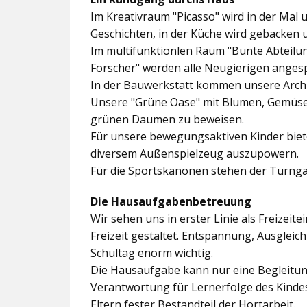
Im
Kreativraum "Picasso"
wird in der Mal 
Geschichten, in der Küche wird gebacken 
Im multifunktionlen Raum
"Bunte Abteilu
Forscher"
werden alle Neugierigen angesp
In der
Bauwerkstatt
kommen unsere Archit
Unsere
"Grüne Oase"
mit Blumen, Gemüseb
grünen Daumen zu beweisen.
Für unsere bewegungsaktiven Kinder biet
diversem Außenspielzeug auszupowern.
Für die Sportskanonen stehen der
Turnga
Die Hausaufgabenbetreuung
Wir sehen uns in erster Linie als Freizeite
Freizeit gestaltet. Entspannung, Ausgle
Schultag enorm wichtig.
Die Hausaufgabe kann nur eine Begleitung
Verantwortung für Lernerfolge des Kind
Eltern fester Bestandteil der Hortarbeit.