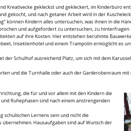
und Kreativecke gekleckst und gekleckert, im Kinderbüro e
und gekocht, und nach getaner Arbeit wird in der Kuschelec
ng"
können Kindern alles untersuchen, was ihnen in die Händ
rochen und aufgefordert zu untersuchen, zu hinterfragen
ekten auf ihre Kosten. Hier entstehen berühmte Bauwerke o
eet, Insektenhotel und einem Trampolin ermöglicht es u
et der
Schulhof
ausreichend Platz, um sich mit dem Karussel
rten
und die
Turnhalle
oder auch der
Garderobenraum
mit 
inrichtung, die für und vor allem mit den Kindern die
ich und Ruhephasen sind nach einem anstrengenden
 schulischen Lernens sein und nicht die
es übernehmen. Hausaufgaben sind auf Wunsch der