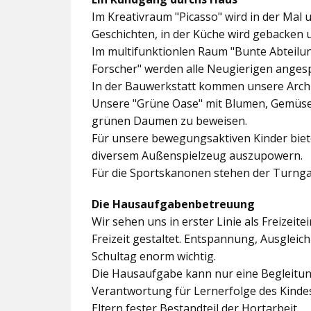
Im
Kreativraum "Picasso"
wird in der Mal 
Geschichten, in der Küche wird gebacken 
Im multifunktionlen Raum
"Bunte Abteilu
Forscher"
werden alle Neugierigen angesp
In der
Bauwerkstatt
kommen unsere Archit
Unsere
"Grüne Oase"
mit Blumen, Gemüseb
grünen Daumen zu beweisen.
Für unsere bewegungsaktiven Kinder biet
diversem Außenspielzeug auszupowern.
Für die Sportskanonen stehen der
Turnga
Die Hausaufgabenbetreuung
Wir sehen uns in erster Linie als Freizeite
Freizeit gestaltet. Entspannung, Ausgle
Schultag enorm wichtig.
Die Hausaufgabe kann nur eine Begleitung
Verantwortung für Lernerfolge des Kind
Eltern fester Bestandteil der Hortarbeit.