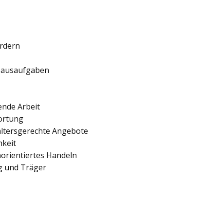
ördern
 Hausaufgaben
ende Arbeit
ortung
 altersgerechte Angebote
hkeit
orientiertes Handeln
ng und Träger