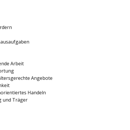
ördern
 Hausaufgaben
ende Arbeit
ortung
 altersgerechte Angebote
hkeit
orientiertes Handeln
ng und Träger