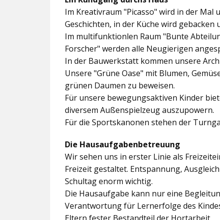
Im
Kreativraum "Picasso"
wird in der Mal 
Geschichten, in der Küche wird gebacken 
Im multifunktionlen Raum
"Bunte Abteilu
Forscher"
werden alle Neugierigen angesp
In der
Bauwerkstatt
kommen unsere Archit
Unsere
"Grüne Oase"
mit Blumen, Gemüseb
grünen Daumen zu beweisen.
Für unsere bewegungsaktiven Kinder biet
diversem Außenspielzeug auszupowern.
Für die Sportskanonen stehen der
Turnga
Die Hausaufgabenbetreuung
Wir sehen uns in erster Linie als Freizeite
Freizeit gestaltet. Entspannung, Ausgle
Schultag enorm wichtig.
Die Hausaufgabe kann nur eine Begleitung
Verantwortung für Lernerfolge des Kind
Eltern fester Bestandteil der Hortarbeit.