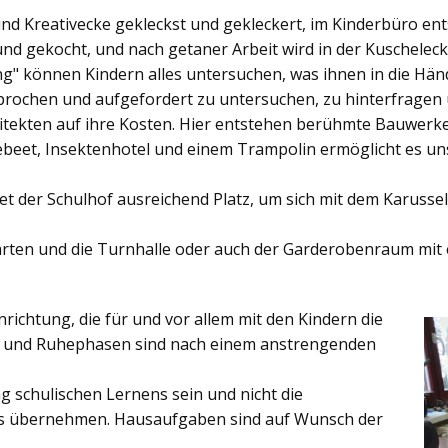
und Kreativecke gekleckst und gekleckert, im Kinderbüro e
und gekocht, und nach getaner Arbeit wird in der Kuschelec
ng"
können Kindern alles untersuchen, was ihnen in die Händ
rochen und aufgefordert zu untersuchen, zu hinterfragen
ekten auf ihre Kosten. Hier entstehen berühmte Bauwerke o
eet, Insektenhotel und einem Trampolin ermöglicht es u
et der
Schulhof
ausreichend Platz, um sich mit dem Karussel
rten
und die
Turnhalle
oder auch der
Garderobenraum
mit 
inrichtung, die für und vor allem mit den Kindern die
ich und Ruhephasen sind nach einem anstrengenden
 schulischen Lernens sein und nicht die
es übernehmen. Hausaufgaben sind auf Wunsch der