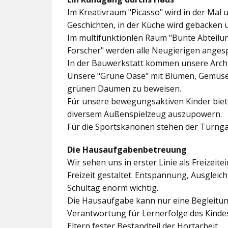
Im
Kreativraum "Picasso"
wird in der Mal 
Geschichten, in der Küche wird gebacken 
Im multifunktionlen Raum
"Bunte Abteilu
Forscher"
werden alle Neugierigen angesp
In der
Bauwerkstatt
kommen unsere Archit
Unsere
"Grüne Oase"
mit Blumen, Gemüseb
grünen Daumen zu beweisen.
Für unsere bewegungsaktiven Kinder biet
diversem Außenspielzeug auszupowern.
Für die Sportskanonen stehen der
Turnga
Die Hausaufgabenbetreuung
Wir sehen uns in erster Linie als Freizeite
Freizeit gestaltet. Entspannung, Ausgle
Schultag enorm wichtig.
Die Hausaufgabe kann nur eine Begleitung
Verantwortung für Lernerfolge des Kind
Eltern fester Bestandteil der Hortarbeit.