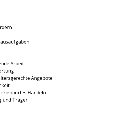
ördern
 Hausaufgaben
ende Arbeit
ortung
 altersgerechte Angebote
hkeit
orientiertes Handeln
ng und Träger