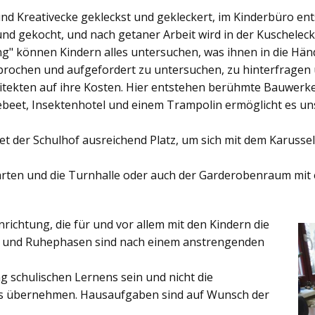
und Kreativecke gekleckst und gekleckert, im Kinderbüro e
und gekocht, und nach getaner Arbeit wird in der Kuschelec
ng"
können Kindern alles untersuchen, was ihnen in die Händ
rochen und aufgefordert zu untersuchen, zu hinterfragen
ekten auf ihre Kosten. Hier entstehen berühmte Bauwerke o
eet, Insektenhotel und einem Trampolin ermöglicht es u
et der
Schulhof
ausreichend Platz, um sich mit dem Karussel
rten
und die
Turnhalle
oder auch der
Garderobenraum
mit 
inrichtung, die für und vor allem mit den Kindern die
ich und Ruhephasen sind nach einem anstrengenden
 schulischen Lernens sein und nicht die
es übernehmen. Hausaufgaben sind auf Wunsch der