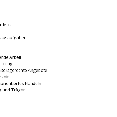
ördern
 Hausaufgaben
ende Arbeit
ortung
 altersgerechte Angebote
hkeit
orientiertes Handeln
ng und Träger