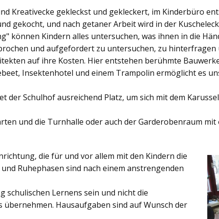
und Kreativecke gekleckst und gekleckert, im Kinderbüro e
und gekocht, und nach getaner Arbeit wird in der Kuschelec
ng"
können Kindern alles untersuchen, was ihnen in die Händ
rochen und aufgefordert zu untersuchen, zu hinterfragen
ekten auf ihre Kosten. Hier entstehen berühmte Bauwerke o
eet, Insektenhotel und einem Trampolin ermöglicht es u
et der
Schulhof
ausreichend Platz, um sich mit dem Karussel
rten
und die
Turnhalle
oder auch der
Garderobenraum
mit 
inrichtung, die für und vor allem mit den Kindern die
ich und Ruhephasen sind nach einem anstrengenden
 schulischen Lernens sein und nicht die
es übernehmen. Hausaufgaben sind auf Wunsch der