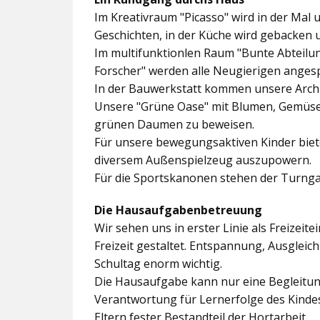
Im
Kreativraum "Picasso"
wird in der Mal 
Geschichten, in der Küche wird gebacken 
Im multifunktionlen Raum
"Bunte Abteilu
Forscher"
werden alle Neugierigen angesp
In der
Bauwerkstatt
kommen unsere Archit
Unsere
"Grüne Oase"
mit Blumen, Gemüseb
grünen Daumen zu beweisen.
Für unsere bewegungsaktiven Kinder biet
diversem Außenspielzeug auszupowern.
Für die Sportskanonen stehen der
Turnga
Die Hausaufgabenbetreuung
Wir sehen uns in erster Linie als Freizeite
Freizeit gestaltet. Entspannung, Ausgle
Schultag enorm wichtig.
Die Hausaufgabe kann nur eine Begleitung
Verantwortung für Lernerfolge des Kind
Eltern fester Bestandteil der Hortarbeit.