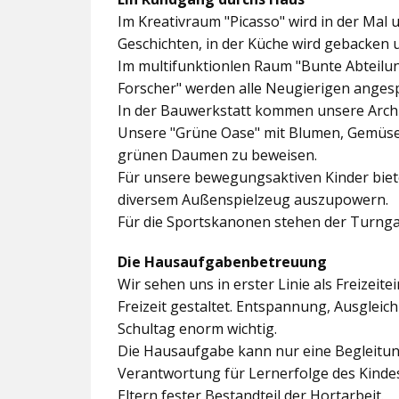
Im
Kreativraum "Picasso"
wird in der Mal 
Geschichten, in der Küche wird gebacken 
Im multifunktionlen Raum
"Bunte Abteilu
Forscher"
werden alle Neugierigen angesp
In der
Bauwerkstatt
kommen unsere Archit
Unsere
"Grüne Oase"
mit Blumen, Gemüseb
grünen Daumen zu beweisen.
Für unsere bewegungsaktiven Kinder biet
diversem Außenspielzeug auszupowern.
Für die Sportskanonen stehen der
Turnga
Die Hausaufgabenbetreuung
Wir sehen uns in erster Linie als Freizeite
Freizeit gestaltet. Entspannung, Ausgle
Schultag enorm wichtig.
Die Hausaufgabe kann nur eine Begleitung
Verantwortung für Lernerfolge des Kind
Eltern fester Bestandteil der Hortarbeit.