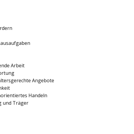
ördern
 Hausaufgaben
ende Arbeit
ortung
 altersgerechte Angebote
hkeit
orientiertes Handeln
ng und Träger