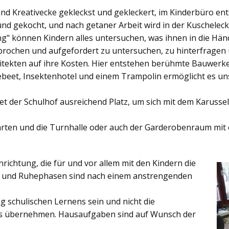
und Kreativecke gekleckst und gekleckert, im Kinderbüro e
und gekocht, und nach getaner Arbeit wird in der Kuschelec
ng"
können Kindern alles untersuchen, was ihnen in die Händ
rochen und aufgefordert zu untersuchen, zu hinterfragen
ekten auf ihre Kosten. Hier entstehen berühmte Bauwerke o
eet, Insektenhotel und einem Trampolin ermöglicht es u
et der
Schulhof
ausreichend Platz, um sich mit dem Karussel
rten
und die
Turnhalle
oder auch der
Garderobenraum
mit 
inrichtung, die für und vor allem mit den Kindern die
ich und Ruhephasen sind nach einem anstrengenden
 schulischen Lernens sein und nicht die
es übernehmen. Hausaufgaben sind auf Wunsch der