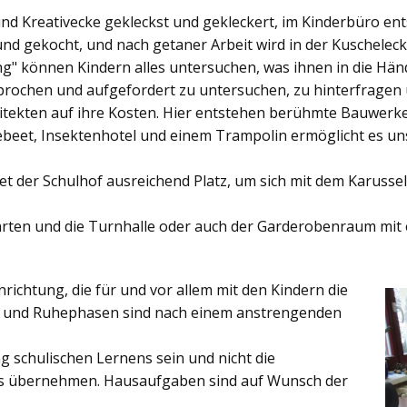
und Kreativecke gekleckst und gekleckert, im Kinderbüro e
und gekocht, und nach getaner Arbeit wird in der Kuschelec
ng"
können Kindern alles untersuchen, was ihnen in die Händ
rochen und aufgefordert zu untersuchen, zu hinterfragen
ekten auf ihre Kosten. Hier entstehen berühmte Bauwerke o
eet, Insektenhotel und einem Trampolin ermöglicht es u
et der
Schulhof
ausreichend Platz, um sich mit dem Karussel
rten
und die
Turnhalle
oder auch der
Garderobenraum
mit 
inrichtung, die für und vor allem mit den Kindern die
ich und Ruhephasen sind nach einem anstrengenden
 schulischen Lernens sein und nicht die
es übernehmen. Hausaufgaben sind auf Wunsch der