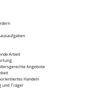
ördern
 Hausaufgaben
ende Arbeit
ortung
 altersgerechte Angebote
hkeit
orientiertes Handeln
ng und Träger