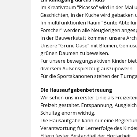
Im
Kreativraum "Picasso"
wird in der Mal 
Geschichten, in der Küche wird gebacken 
Im multifunktionlen Raum
"Bunte Abteilu
Forscher"
werden alle Neugierigen angesp
In der
Bauwerkstatt
kommen unsere Archit
Unsere
"Grüne Oase"
mit Blumen, Gemüseb
grünen Daumen zu beweisen.
Für unsere bewegungsaktiven Kinder biet
diversem Außenspielzeug auszupowern.
Für die Sportskanonen stehen der
Turnga
Die Hausaufgabenbetreuung
Wir sehen uns in erster Linie als Freizeite
Freizeit gestaltet. Entspannung, Ausgle
Schultag enorm wichtig.
Die Hausaufgabe kann nur eine Begleitung
Verantwortung für Lernerfolge des Kind
Eltern fester Bestandteil der Hortarbeit.