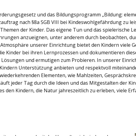
förderungsgesetz und das Bildungsprogramm „Bildung: eleme
hutzauftrag nach §8a SGB VIII bei Kindeswohlgefährdung zu l
n Themen der Kinder. Das eigene Tun und das spielerische 
fahrungen anzueignen, unter anderem durch beobachten, du
e Atmosphäre unserer Einrichtung bietet den Kindern viele 
die Kinder bei ihren Lernprozessen und dokumentieren diese
 Lösungen und ermutigen zum Probieren. In unserer Einricht
Kindern Unterstützung anbieten und respektvoll miteinan
r wiederkehrenden Elementen, wie Mahlzeiten, Gesprächskre
äuft jeder Tag durch die Ideen und das Mitgestalten der Kin
s den Kindern, die Natur jahreszeitlich zu erleben, viele E