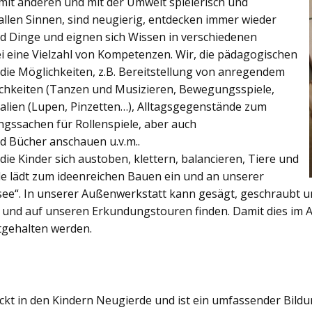
, mit anderen und mit der Umwelt spielerisch und
 allen Sinnen, sind neugierig, entdecken immer wieder
 Dinge und eignen sich Wissen in verschiedenen
ei eine Vielzahl von Kompetenzen. Wir, die pädagogischen
 die Möglichkeiten, z.B. Bereitstellung von anregendem
chkeiten (Tanzen und Musizieren, Bewegungsspiele,
alien (Lupen, Pinzetten…), Alltagsgegenstände zum
ngssachen für Rollenspiele, aber auch
 Bücher anschauen u.v.m..
e Kinder sich austoben, klettern, balancieren, Tiere und
e lädt zum ideenreichen Bauen ein und an unserer
ee“. In unserer Außenwerkstatt kann gesägt, geschraubt 
 und auf unseren Erkundungstouren finden. Damit dies im Al
stgehalten werden.
ckt in den Kindern Neugierde und ist ein umfassender Bildu