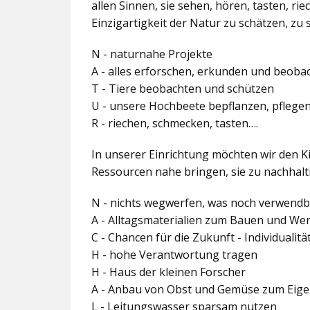
allen Sinnen, sie sehen, hören, tasten, r
Einzigartigkeit der Natur zu schätzen, zu 
N - naturnahe Projekte
A - alles erforschen, erkunden und beoba
T - Tiere beobachten und schützen
U - unsere Hochbeete bepflanzen, pflege
R - riechen, schmecken, tasten….
In unserer Einrichtung möchten wir den K
Ressourcen nahe bringen, sie zu nachha
N - nichts wegwerfen, was noch verwendba
A - Alltagsmaterialien zum Bauen und We
C - Chancen für die Zukunft - Individualitä
H - hohe Verantwortung tragen
H - Haus der kleinen Forscher
A - Anbau von Obst und Gemüse zum Eig
L - Leitungswasser sparsam nutzen