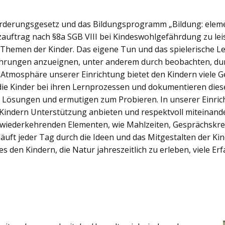
förderungsgesetz und das Bildungsprogramm „Bildung: eleme
hutzauftrag nach §8a SGB VIII bei Kindeswohlgefährdung zu l
n Themen der Kinder. Das eigene Tun und das spielerische 
fahrungen anzueignen, unter anderem durch beobachten, du
e Atmosphäre unserer Einrichtung bietet den Kindern viele 
die Kinder bei ihren Lernprozessen und dokumentieren diese
 Lösungen und ermutigen zum Probieren. In unserer Einricht
Kindern Unterstützung anbieten und respektvoll miteinan
r wiederkehrenden Elementen, wie Mahlzeiten, Gesprächskre
äuft jeder Tag durch die Ideen und das Mitgestalten der Kin
s den Kindern, die Natur jahreszeitlich zu erleben, viele E