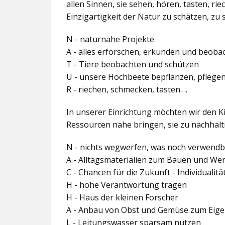
allen Sinnen, sie sehen, hören, tasten, r
Einzigartigkeit der Natur zu schätzen, zu 
N - naturnahe Projekte
A - alles erforschen, erkunden und beoba
T - Tiere beobachten und schützen
U - unsere Hochbeete bepflanzen, pflege
R - riechen, schmecken, tasten….
In unserer Einrichtung möchten wir den K
Ressourcen nahe bringen, sie zu nachha
N - nichts wegwerfen, was noch verwendba
A - Alltagsmaterialien zum Bauen und We
C - Chancen für die Zukunft - Individualitä
H - hohe Verantwortung tragen
H - Haus der kleinen Forscher
A - Anbau von Obst und Gemüse zum Eig
L - Leitungswasser sparsam nutzen