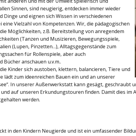
, mit anderen und mit der Umwelt spielerisch und
 allen Sinnen, sind neugierig, entdecken immer wieder
 Dinge und eignen sich Wissen in verschiedenen
ei eine Vielzahl von Kompetenzen. Wir, die pädagogischen
 die Möglichkeiten, z.B. Bereitstellung von anregendem
chkeiten (Tanzen und Musizieren, Bewegungsspiele,
alien (Lupen, Pinzetten…), Alltagsgegenstände zum
ngssachen für Rollenspiele, aber auch
 Bücher anschauen u.v.m..
e Kinder sich austoben, klettern, balancieren, Tiere und
e lädt zum ideenreichen Bauen ein und an unserer
ee“. In unserer Außenwerkstatt kann gesägt, geschraubt 
 und auf unseren Erkundungstouren finden. Damit dies im Al
stgehalten werden.
ckt in den Kindern Neugierde und ist ein umfassender Bildu